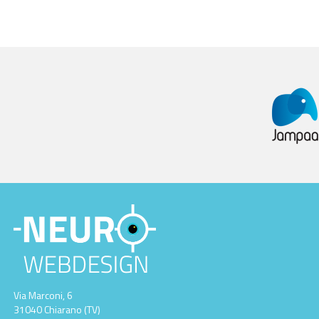
Via Marconi, 6
31040 Chiarano (TV)