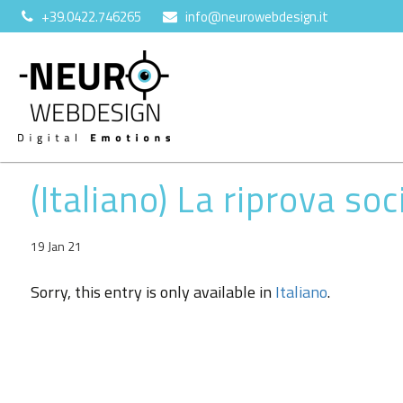
+39.0422.746265
info@neurowebdesign.it
(Italiano) La riprova soc
19 Jan 21
Sorry, this entry is only available in
Italiano
.